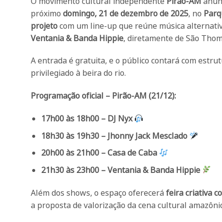
O movimento cultural independente
Pirão-AM
anunc
próximo
domingo, 21 de dezembro de 2025
, no
Parq
projeto
com um line-up que reúne música alternativa,
Ventania & Banda Hippie
, diretamente de São Thom
A entrada é gratuita, e o público contará com estr
privilegiado à beira do rio.
Programação oficial – Pirão-AM (21/12):
17h00 às 18h00 – DJ Nyx
18h30 às 19h30 – Jhonny Jack Mesclado
20h00 às 21h00 – Casa de Caba
21h30 às 23h00 – Ventania & Banda Hippie
Além dos shows, o espaço oferecerá
feira criativa 
a proposta de valorização da cena cultural amazônic