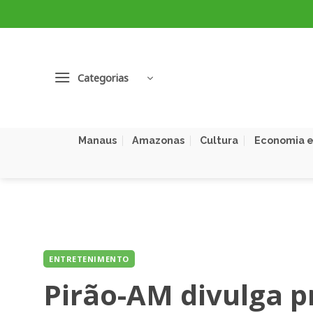
Skip
to
content
Categorias
Manaus
Amazonas
Cultura
Economia e
ENTRETENIMENTO
Pirão-AM divulga 