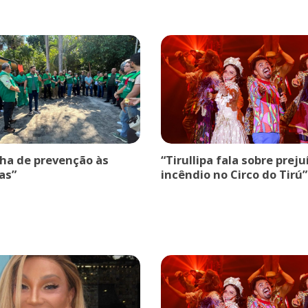
a de prevenção às
“Tirullipa fala sobre prej
as”
incêndio no Circo do Tirú”