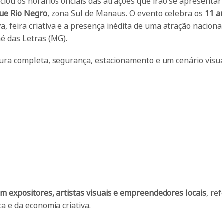
iou os horários oficiais das atrações que irão se apresentar
ue Rio Negro
, zona Sul de Manaus. O evento celebra os
11 a
 feira criativa e a presença inédita de uma atração nacional
é das Letras (MG).
utura completa, segurança, estacionamento e um cenário visu
com expositores, artistas visuais e empreendedores locais
, re
a e da economia criativa.