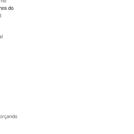
 no
nos do
:
al
forçando