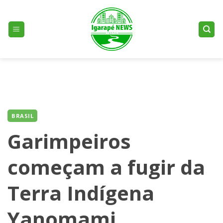
Skip
to
content
BRASIL
Garimpeiros
começam a fugir da
Terra Indígena
Yanomami