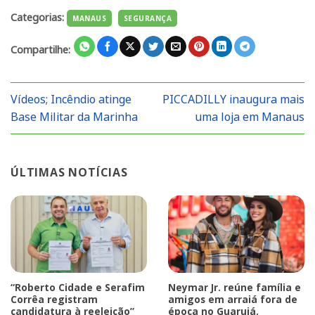
Categorias:
MANAUS
SEGURANÇA
Compartilhe:
Vídeos; Incêndio atinge
PICCADILLY inaugura mais
Base Militar da Marinha
uma loja em Manaus
ÚLTIMAS NOTÍCIAS
“Roberto Cidade e Serafim
Neymar Jr. reúne família e
Corrêa registram
amigos em arraiá fora de
candidatura à reeleição”
época no Guarujá.