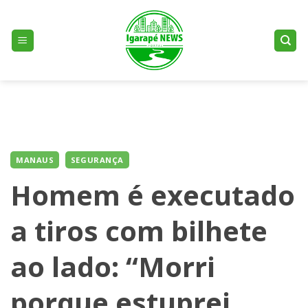
Skip
to
content
MANAUS
SEGURANÇA
Homem é executado
a tiros com bilhete
ao lado: “Morri
porque estuprei