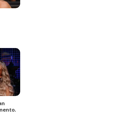
an
mento.