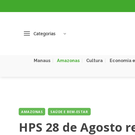
Skip
to
content
Categorias
Manaus
Amazonas
Cultura
Economia e
AMAZONAS
SAÚDE E BEM-ESTAR
HPS 28 de Agosto 