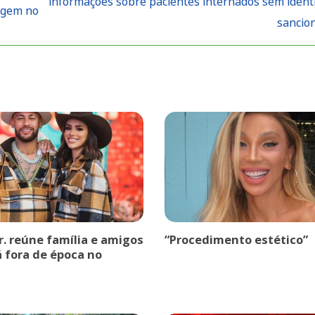
informações sobre pacientes internados sem identi
agem no
sancio
r. reúne família e amigos
“Procedimento estético”
á fora de época no