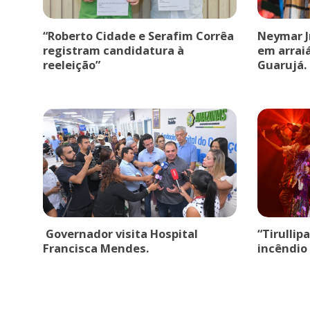
“Roberto Cidade e Serafim Corrêa
Neymar J
registram candidatura à
em arrai
reeleição”
Guarujá.
Governador visita Hospital
“Tirullip
Francisca Mendes.
incêndio 