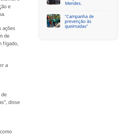
Mendes.
ção e
na.
“Campanha de
prevenção às
queimadas”
s ações
m de
 fígado,
er a
 de
s”, disse
 como