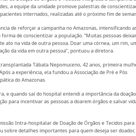
ades, a equipe da unidade promove palestras de conscientiza
 pacientes internados, realizadas até o próximo fim de sema
tância de reforçar a campanha no Amazonas, intensificando a
 forma de conscientizar a população. “Muitas pessoas deixa
 ato na vida de outra pessoa. Doar uma córnea, um rim, um
ção da vida em outra pessoa”, pontuou a diretora.
a transplantada Tábata Nepomuceno, 42 anos, primeira mulh
Após a experiência, ela fundou a Associação de Pré e Pós
pática do Amazonas.
era, e quando saí do hospital entendi a importância da doação
ção para incentivar as pessoas a doarem órgãos e salvar vida
missão Intra-hospitalar de Doação de Órgãos e Tecidos para
u sobre detalhes importantes para quem deseja ser doador,