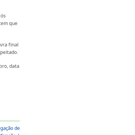
Nós
 tem que
vra final
speitado.
bro, data
lgação de