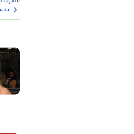
ficação é
nada