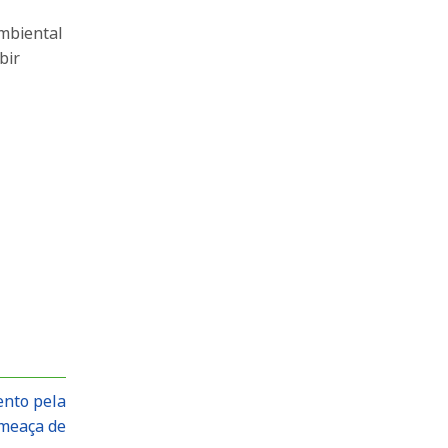
Ambiental
bir
ento pela
ameaça de