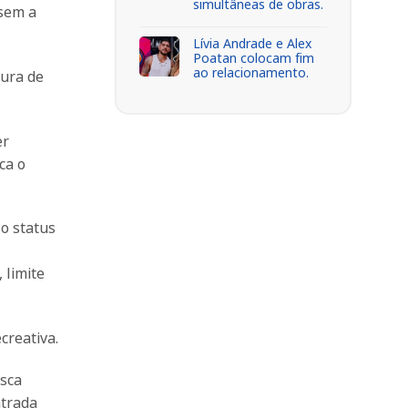
simultâneas de obras.
 sem a
Lívia Andrade e Alex
Poatan colocam fim
ao relacionamento.
tura de
er
ca o
 o status
 limite
creativa.
esca
ntrada