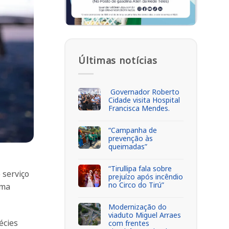
Últimas notícias
Governador Roberto
Cidade visita Hospital
Francisca Mendes.
“Campanha de
prevenção às
queimadas”
“Tirullipa fala sobre
 serviço
prejuízo após incêndio
no Circo do Tirú”
ema
Modernização do
viaduto Miguel Arraes
écies
com frentes