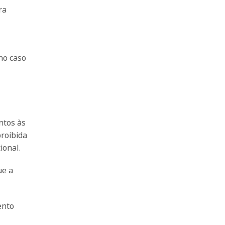
ra
no caso
ntos às
proibida
ional.
ue a
ento