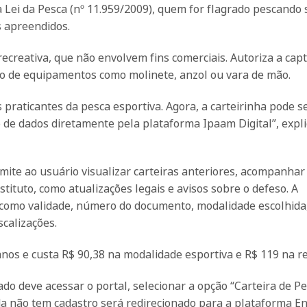
a Lei da Pesca (nº 11.959/2009), quem for flagrado pescando
s apreendidos.
recreativa, que não envolvem fins comerciais. Autoriza a cap
so de equipamentos como molinete, anzol ou vara de mão.
raticantes da pesca esportiva. Agora, a carteirinha pode s
 de dados diretamente pela plataforma Ipaam Digital”, expli
rmite ao usuário visualizar carteiras anteriores, acompanhar
stituto, como atualizações legais e avisos sobre o defeso. A
s como validade, número do documento, modalidade escolhida,
calizações.
anos e custa R$ 90,38 na modalidade esportiva e R$ 119 na re
sado deve acessar o portal, selecionar a opção “Carteira de P
a não tem cadastro será redirecionado para a plataforma E