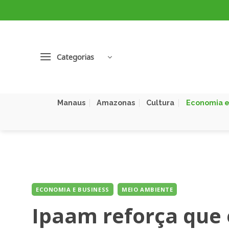
Skip
to
content
Categorias
Manaus
Amazonas
Cultura
Economia e
ECONOMIA E BUSINESS
MEIO AMBIENTE
Ipaam reforça que 