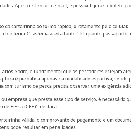
ados. Após confirmar o e-mail, é possível gerar o boleto pa
 da carteirinha de forma rápida, diretamente pelo celular,
 do interior. O sistema aceita tanto CPF quanto passaporte, 
Carlos André, é fundamental que os pescadores estejam ate
captura é permitida apenas na modalidade esportiva, sendo 
ua com turismo de pesca precisa observar uma exigência adic
 ou empresa que presta esse tipo de serviço, é necessário q
o de Pesca (CRP)”, destaca.
 carteirinha válida, o comprovante de pagamento e um docum
itens pode resultar em penalidades.