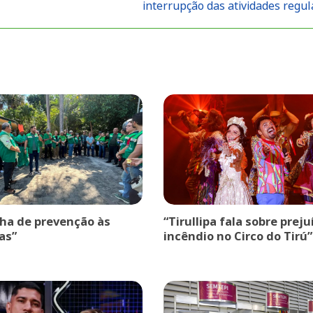
interrupção das atividades regu
a de prevenção às
“Tirullipa fala sobre prej
as”
incêndio no Circo do Tirú”