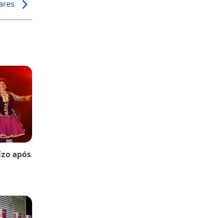
lares
uízo após