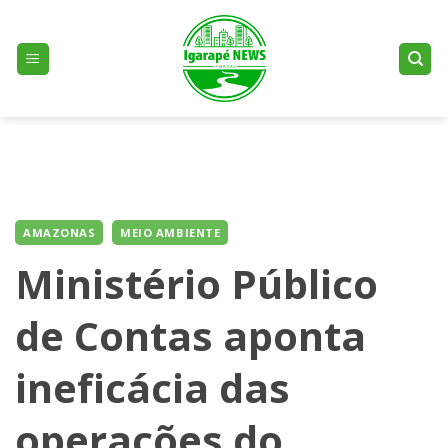
Skip
to
content
AMAZONAS
MEIO AMBIENTE
Ministério Público
de Contas aponta
ineficácia das
operações do