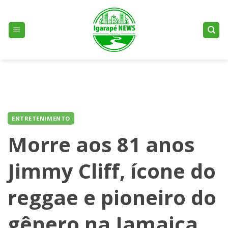
Skip
to
content
ENTRETENIMENTO
Morre aos 81 anos
Jimmy Cliff, ícone do
reggae e pioneiro do
gênero na Jamaica