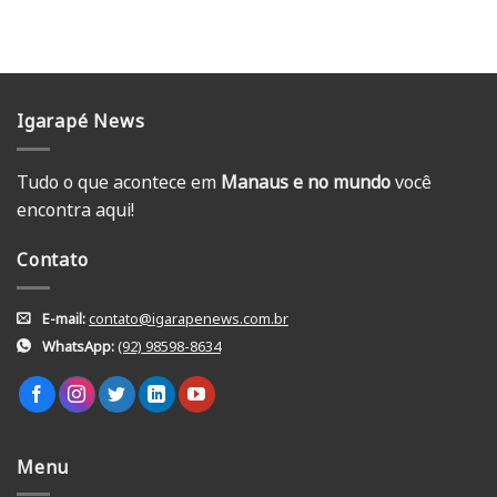
Igarapé News
Tudo o que acontece em
Manaus e no mundo
você
encontra aqui!
Contato
E-mail:
contato@igarapenews.com.br
WhatsApp:
(92) 98598-8634
Menu