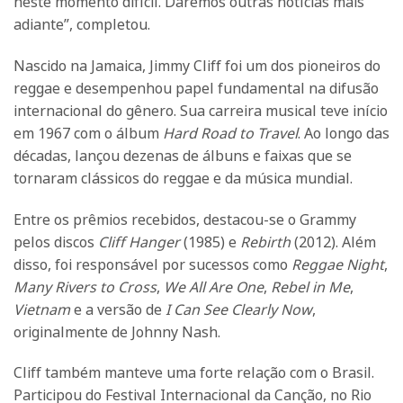
neste momento difícil. Daremos outras notícias mais
adiante”, completou.
Nascido na Jamaica, Jimmy Cliff foi um dos pioneiros do
reggae e desempenhou papel fundamental na difusão
internacional do gênero. Sua carreira musical teve início
em 1967 com o álbum
Hard Road to Travel
. Ao longo das
décadas, lançou dezenas de álbuns e faixas que se
tornaram clássicos do reggae e da música mundial.
Entre os prêmios recebidos, destacou-se o Grammy
pelos discos
Cliff Hanger
(1985) e
Rebirth
(2012). Além
disso, foi responsável por sucessos como
Reggae Night
,
Many Rivers to Cross
,
We All Are One
,
Rebel in Me
,
Vietnam
e a versão de
I Can See Clearly Now
,
originalmente de Johnny Nash.
Cliff também manteve uma forte relação com o Brasil.
Participou do Festival Internacional da Canção, no Rio