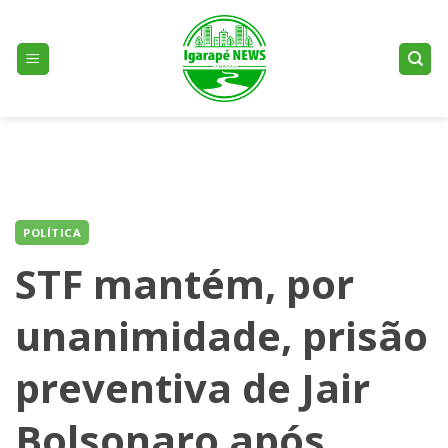
Skip
to
content
POLÍTICA
STF mantém, por
unanimidade, prisão
preventiva de Jair
Bolsonaro após