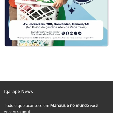
Igarapé News
Tudo o que acontece em
Manaus e no mundo
você
encontra aqui!