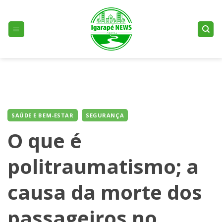
Skip
to
content
SAÚDE E BEM-ESTAR
SEGURANÇA
O que é
politraumatismo; a
causa da morte dos
passageiros no