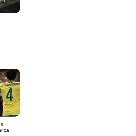
de
orça