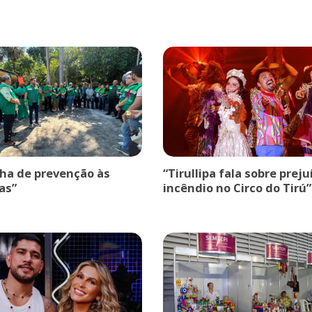
a de prevenção às
“Tirullipa fala sobre prej
as”
incêndio no Circo do Tirú”