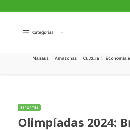
Skip
to
content
Categorias
Manaus
Amazonas
Cultura
Economia e
ESPORTES
Olimpíadas 2024: B