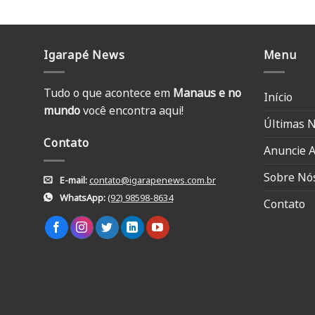
Igarapé News
Menu
Tudo o que acontece em
Manaus e no
Início
mundo
você encontra aqui!
Últimas N
Contato
Anuncie A
Sobre Nó
E-mail:
contato@igarapenews.com.br
WhatsApp:
(92) 98598-8634
Contato