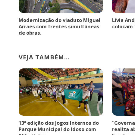
Modernização do viaduto Miguel
Lívia An
Arraes com frentes simultâneas
colocam 
de obras.
VEJA TAMBÉM...
13ª edição dos Jogos Internos do
“Governa
Parque Municipal do Idoso com
realiza a