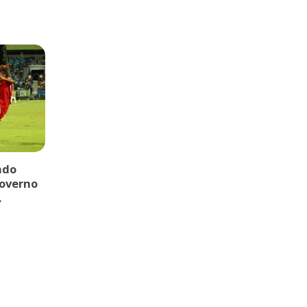
ndo
governo
.