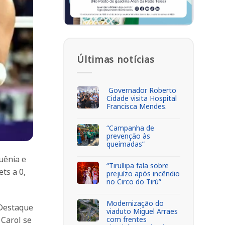
Últimas notícias
Governador Roberto
Cidade visita Hospital
Francisca Mendes.
“Campanha de
prevenção às
queimadas”
Quênia e
“Tirullipa fala sobre
ts a 0,
prejuízo após incêndio
no Circo do Tirú”
Modernização do
 Destaque
viaduto Miguel Arraes
com frentes
 Carol se