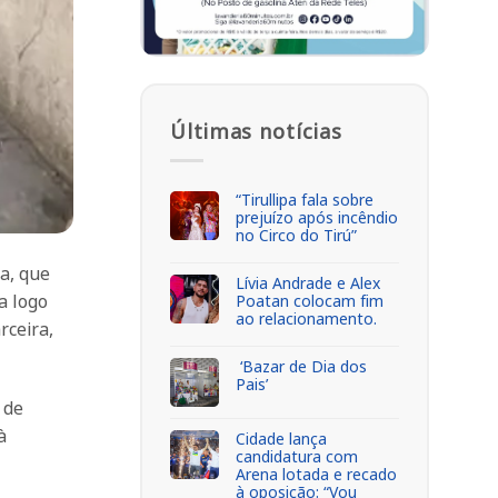
Últimas notícias
“Tirullipa fala sobre
prejuízo após incêndio
no Circo do Tirú”
ta, que
Lívia Andrade e Alex
a logo
Poatan colocam fim
ao relacionamento.
rceira,
‘Bazar de Dia dos
Pais’
 de
à
Cidade lança
candidatura com
Arena lotada e recado
à oposição: “Vou