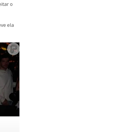
itar o
eve ela