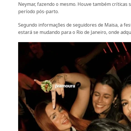
Neymar, fazendo o mesmo. Houve também críticas so
período pós-parto.
Segundo informações de seguidores de Maisa, a fest
estará se mudando para o Rio de Janeiro, onde adq