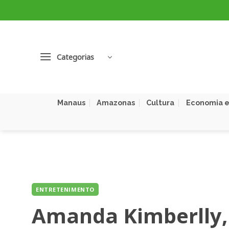
Skip
to
content
Categorias
Manaus
Amazonas
Cultura
Economia e
ENTRETENIMENTO
Amanda Kimberlly, 