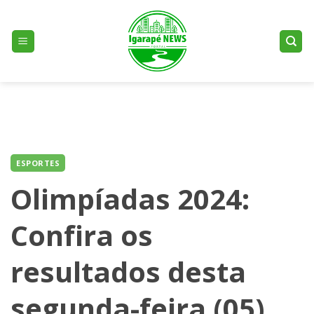
Skip
to
content
ESPORTES
Olimpíadas 2024:
Confira os
resultados desta
segunda-feira (05)