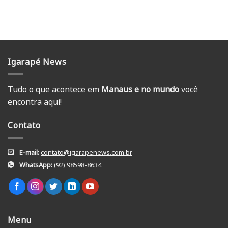
Igarapé News
Tudo o que acontece em
Manaus e no mundo
você
encontra aqui!
Contato
E-mail:
contato@igarapenews.com.br
WhatsApp:
(92) 98598-8634
Menu