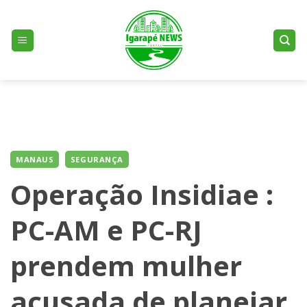
Skip
to
content
MANAUS
SEGURANÇA
Operação Insidiae :
PC-AM e PC-RJ
prendem mulher
acusada de planejar