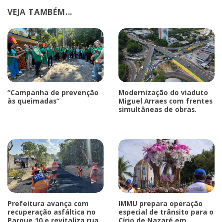
VEJA TAMBÉM...
“Campanha de prevenção
Modernização do viaduto
às queimadas”
Miguel Arraes com frentes
simultâneas de obras.
Prefeitura avança com
IMMU prepara operação
recuperação asfáltica no
especial de trânsito para o
Parque 10 e revitaliza rua
Círio de Nazaré em