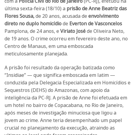
com a
Polícia Civil do Rio de Janeiro
(PC-RJ), efetuou na
última sexta-feira (18/10) a
prisão de Anne Beatriz das
Flores Sousa,
de 20 anos, acusada de
envolvimento
direto no duplo homicídio
de
Everton de Vasconcelos
Pamplona, de 24 anos, e
Viriato José
de Oliveira Neto,
de 19 anos. O crime ocorreu em fevereiro deste ano, no
Centro de Manaus, em uma emboscada
meticulosamente planejada.
A prisão foi resultado da operação batizada como
“Insidiae” — que significa emboscada em latim —
conduzida pela Delegacia Especializada em Homicídios e
Sequestros (DEHS) do Amazonas, com apoio da
inteligência da PC-RJ. A prisão de Anne foi efetuada em
um hotel no bairro de Copacabana, no Rio de Janeiro,
após meses de investigação minuciosa que ligou a
jovem ao crime. Anne teria desempenhado um papel
crucial no planejamento da execução, atraindo as