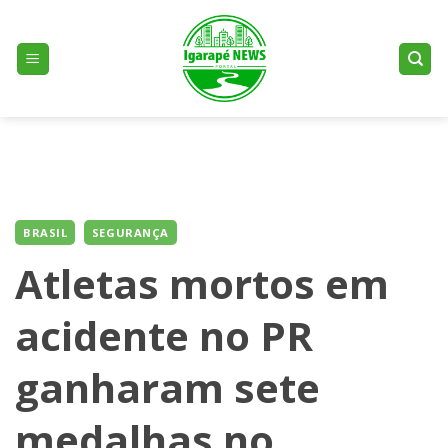
Skip
to
content
BRASIL
SEGURANÇA
Atletas mortos em
acidente no PR
ganharam sete
medalhas no