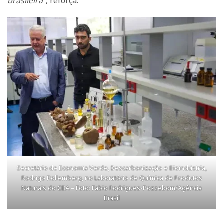
brasileira”
, reforça.
Secretário de Economia Verde, Descarbonização e Bioindústria,
Rodrigo Rollemberg, no Laboratório de Química de Produtos
Naturais do CBA – Foto: Fabio Rodrigues-Pozzebom/Agência
Brasil