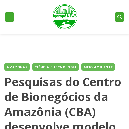
Skip
to
content
AMAZONAS
CIÊNCIA E TECNOLOGIA
MEIO AMBIENTE
Pesquisas do Centro
de Bionegócios da
Amazônia (CBA)
desenvolve modelo