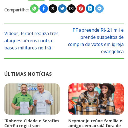
Compartilhe:
PF apreende R$ 21 mil e
Vídeos; Israel realiza três
prende suspeitos de
ataques aéreos contra
compra de votos em igreja
bases militares no Irã
evangélica
ÚLTIMAS NOTÍCIAS
“Roberto Cidade e Serafim
Neymar Jr. reúne família e
Corrêa registram
amigos em arraiá fora de