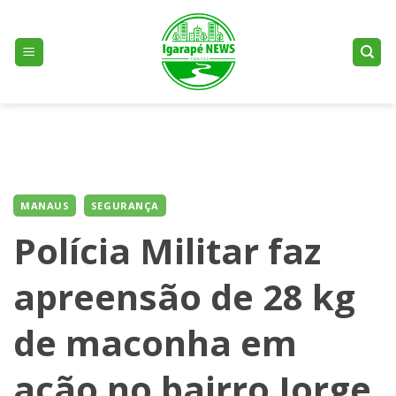
Skip
to
content
MANAUS
SEGURANÇA
Polícia Militar faz
apreensão de 28 kg
de maconha em
ação no bairro Jorge