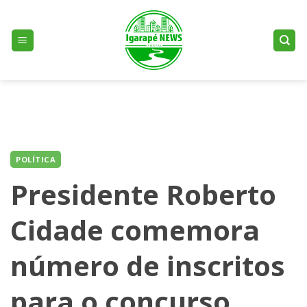
Skip
to
content
POLÍTICA
Presidente Roberto
Cidade comemora
número de inscritos
para o concurso