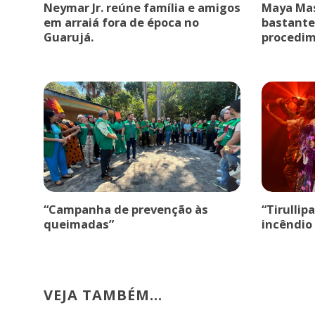
Neymar Jr. reúne família e amigos
Maya Mas
em arraiá fora de época no
bastante
Guarujá.
procedim
“Campanha de prevenção às
“Tirullip
queimadas”
incêndio 
VEJA TAMBÉM...