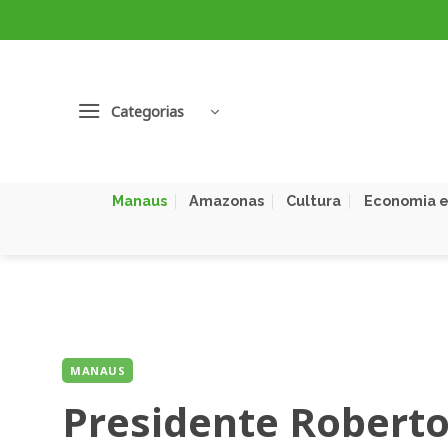
Skip
to
content
Categorias
Manaus
Amazonas
Cultura
Economia e
MANAUS
Presidente Roberto