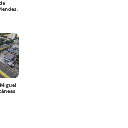
de
 Mendes.
 Miguel
ltâneas