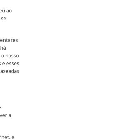
eu ao
 se
mentares
 há
 o nosso
s e esses
 baseadas
e
ver a
rnet, e