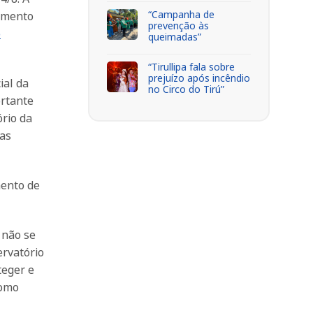
“Campanha de
rumento
prevenção às
o
queimadas”
“Tirullipa fala sobre
prejuízo após incêndio
ial da
no Circo do Tirú”
ortante
ório da
cas
mento de
 não se
ervatório
teger e
como