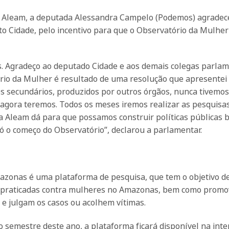
a Aleam, a deputada Alessandra Campelo (Podemos) agradec
to Cidade, pelo incentivo para que o Observatório da Mulher
s. Agradeço ao deputado Cidade e aos demais colegas parla
ório da Mulher é resultado de uma resolução que apresentei
s secundários, produzidos por outros órgãos, nunca tivemos
e agora teremos. Todos os meses iremos realizar as pesquisa
 a Aleam dá para que possamos construir políticas públicas
ó o começo do Observatório”, declarou a parlamentar.
azonas é uma plataforma de pesquisa, que tem o objetivo d
ias praticadas contra mulheres no Amazonas, bem como promo
e julgam os casos ou acolhem vítimas.
o semestre deste ano, a plataforma ficará disponível na inte