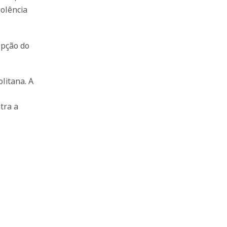
olência
epção do
litana. A
tra a