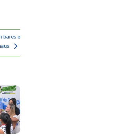
m bares e
naus