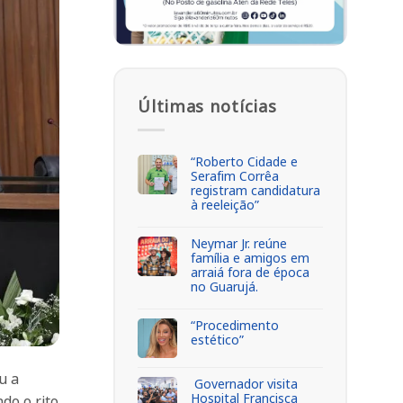
Últimas notícias
“Roberto Cidade e
Serafim Corrêa
registram candidatura
à reeleição”
Neymar Jr. reúne
família e amigos em
arraiá fora de época
no Guarujá.
“Procedimento
estético”
u a
Governador visita
Hospital Francisca
do o rito