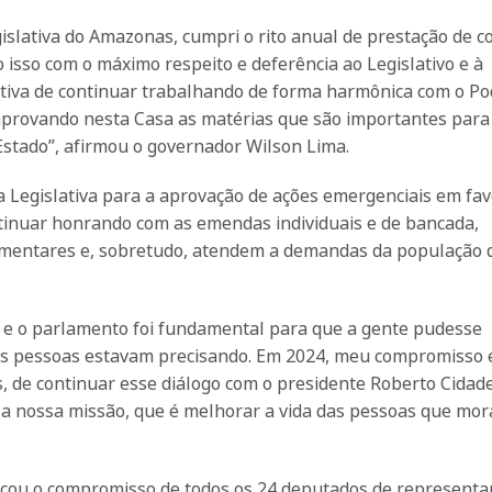
islativa do Amazonas, cumpri o rito anual de prestação de c
 isso com o máximo respeito e deferência ao Legislativo e à
iva de continuar trabalhando de forma harmônica com o Po
 aprovando nesta Casa as matérias que são importantes para
stado”, afirmou o governador Wilson Lima.
 Legislativa para a aprovação de ações emergenciais em fav
tinuar honrando com as emendas individuais e de bancada,
amentares e, sobretudo, atendem a demandas da população 
m e o parlamento foi fundamental para que a gente pudesse
as pessoas estavam precisando. Em 2024, meu compromisso 
 de continuar esse diálogo com o presidente Roberto Cidad
a nossa missão, que é melhorar a vida das pessoas que mo
tacou o compromisso de todos os 24 deputados de representa