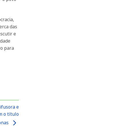
cracia,
cerca das
scutir e
edade
ro para
ifusora e
 o título
zonas