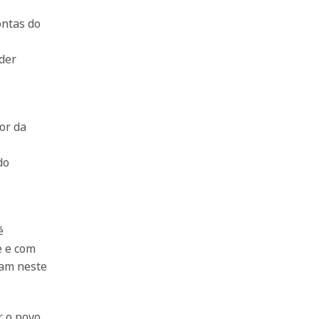
ontas do
der
or da
do
é
e e com
ram neste
r o povo