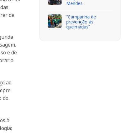
Mendes.
 das
rer de
“Campanha de
prevenção às
queimadas”
egunda
nsagem.
so é de
orar a
ço ao
empre
o do
os à
logia;