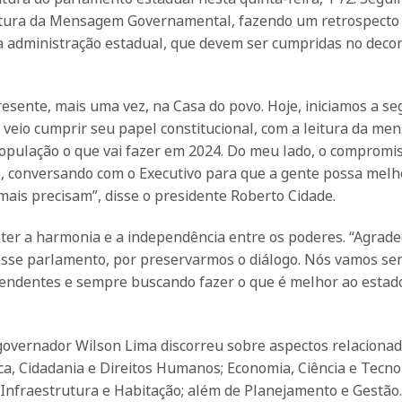
leitura da Mensagem Governamental, fazendo um retrospecto
a administração estadual, que devem ser cumpridas no decor
resente, mais uma vez, na Casa do povo. Hoje, iniciamos a s
r veio cumprir seu papel constitucional, com a leitura da me
população o que vai fazer em 2024. Do meu lado, o compromis
, conversando com o Executivo para que a gente possa melh
ais precisam”, disse o presidente Roberto Cidade.
ter a harmonia e a independência entre os poderes. “Agrade
a esse parlamento, por preservarmos o diálogo. Nós vamos s
endentes e sempre buscando fazer o que é melhor ao estad
overnador Wilson Lima discorreu sobre aspectos relacionad
ca, Cidadania e Direitos Humanos; Economia, Ciência e Tecno
 Infraestrutura e Habitação; além de Planejamento e Gestão.