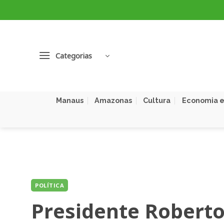
Skip
to
content
Categorias
Manaus
Amazonas
Cultura
Economia e
POLÍTICA
Presidente Roberto