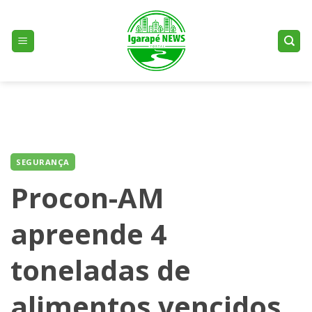
Skip
to
content
SEGURANÇA
Procon-AM
apreende 4
toneladas de
alimentos vencidos