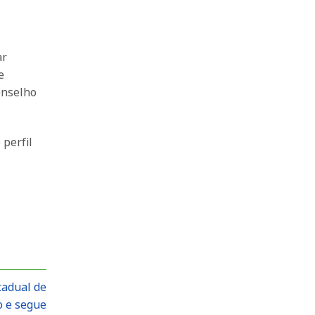
ar
e
onselho
o perfil
tadual de
o e segue