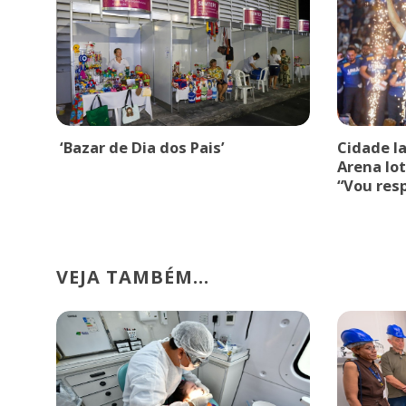
‘Bazar de Dia dos Pais’
Cidade l
Arena lot
“Vou res
VEJA TAMBÉM...