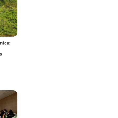
nica:
o