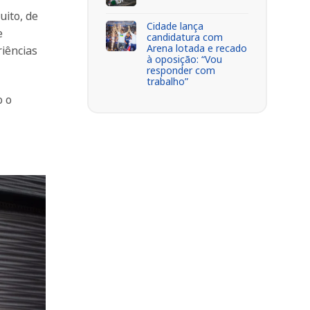
uito, de
Cidade lança
e
candidatura com
Arena lotada e recado
riências
à oposição: “Vou
responder com
trabalho”
o o