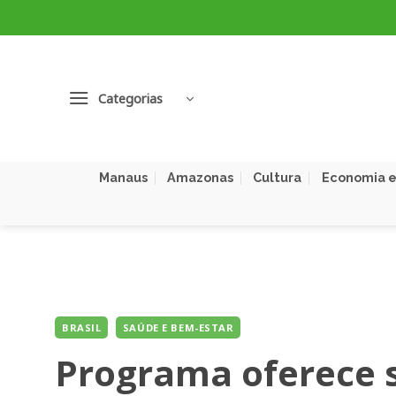
Skip
to
content
Categorias
Manaus
Amazonas
Cultura
Economia e
BRASIL
SAÚDE E BEM-ESTAR
Programa oferece 