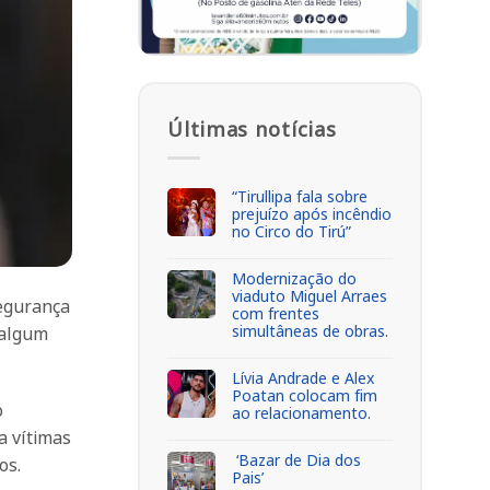
Últimas notícias
“Tirullipa fala sobre
prejuízo após incêndio
no Circo do Tirú”
Modernização do
viaduto Miguel Arraes
Segurança
com frentes
simultâneas de obras.
 algum
Lívia Andrade e Alex
Poatan colocam fim
o
ao relacionamento.
a vítimas
‘Bazar de Dia dos
os.
Pais’