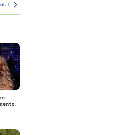
ntal
an
mento.