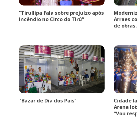
“Tirullipa fala sobre prejuízo após
Moderniz
incêndio no Circo do Tirú”
Arraes c
de obras.
‘Bazar de Dia dos Pais’
Cidade l
Arena lot
“Vou res