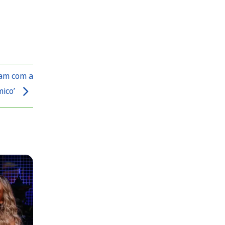
jam com a
mico’