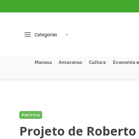
Skip
to
content
Categorias
Manaus
Amazonas
Cultura
Economia e
POLÍTICA
Projeto de Roberto 