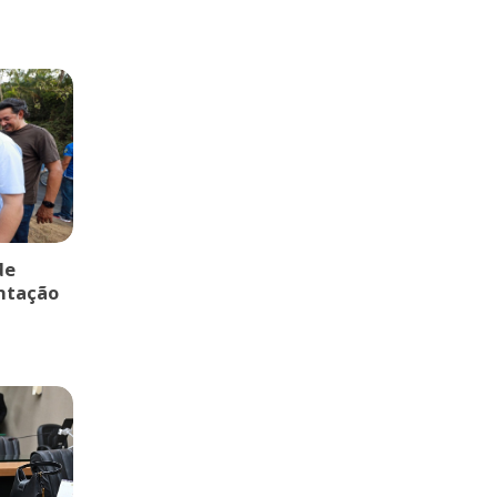
de
entação