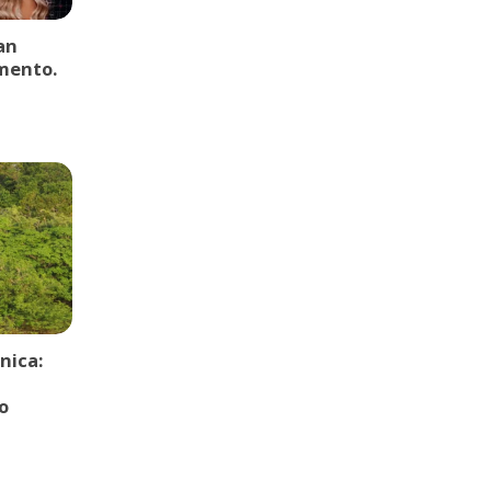
an
mento.
nica:
o