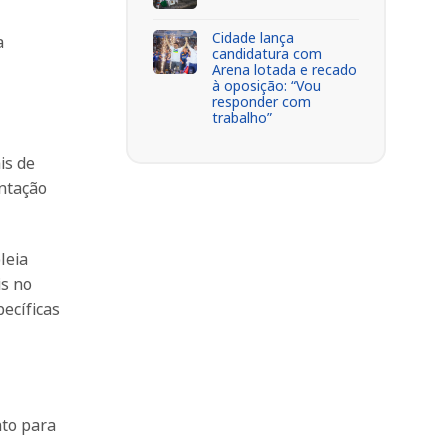
Cidade lança
a
candidatura com
Arena lotada e recado
à oposição: “Vou
responder com
trabalho”
is de
entação
leia
is no
pecíficas
nto para