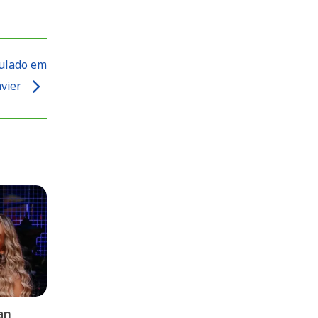
mulado em
avier
an