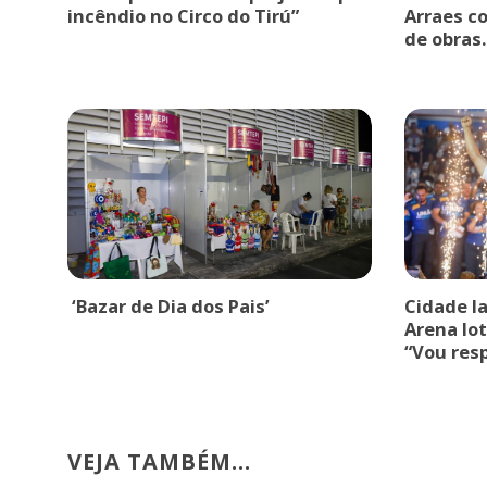
incêndio no Circo do Tirú”
Arraes c
de obras.
‘Bazar de Dia dos Pais’
Cidade l
Arena lot
“Vou res
VEJA TAMBÉM...