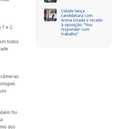
Cidade lança
candidatura com
Arena lotada e recado
à oposição: “Vou
1 e 2.
responder com
trabalho”
 em todos
dade
e câmeras
ologias
ulo
mbém foi
 a
smo dos