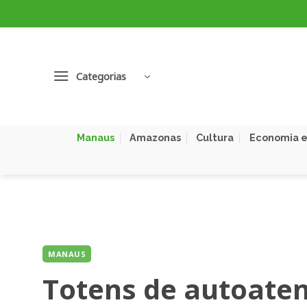
Skip
to
content
Categorias
Manaus
Amazonas
Cultura
Economia e
MANAUS
Totens de autoat