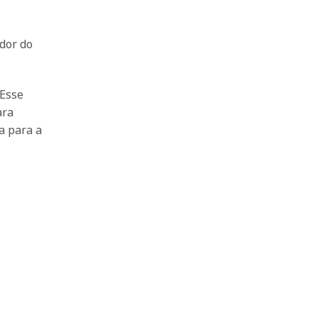
ador do
 Esse
ara
a para a