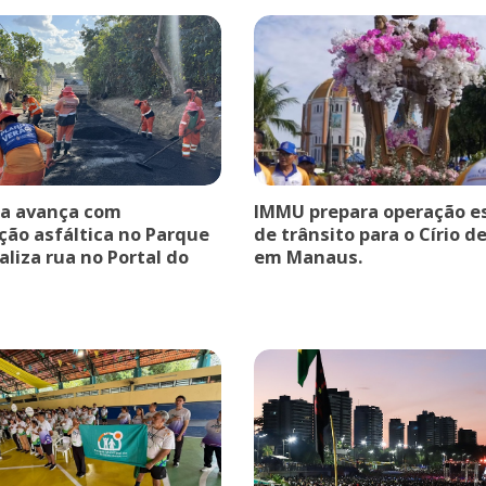
ra avança com
IMMU prepara operação es
ção asfáltica no Parque
de trânsito para o Círio d
taliza rua no Portal do
em Manaus.