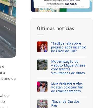
Últimas notícias
“Tirullipa fala sobre
prejuízo após incêndio
no Circo do Tirú”
Modernização do
viaduto Miguel Arraes
á é
com frentes
ará
simultâneas de obras.
urbano da
Lívia Andrade e Alex
Poatan colocam fim
ao relacionamento.
al de
 do
‘Bazar de Dia dos
Pais’
nica