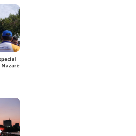
pecial
e Nazaré