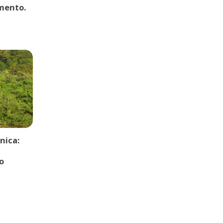
mento.
nica:
o