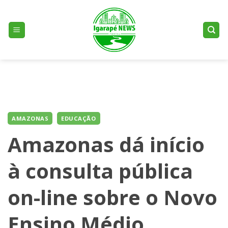
Skip
to
content
AMAZONAS
EDUCAÇÃO
Amazonas dá início
à consulta pública
on-line sobre o Novo
Ensino Médio