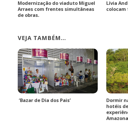
Modernização do viaduto Miguel
Lívia An
Arraes com frentes simultâneas
colocam 
de obras.
VEJA TAMBÉM...
‘Bazar de Dia dos Pais’
Dormir n
hotéis d
experiên
Amazona