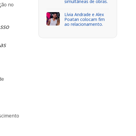
simultâneas de obras.
ção no
Lívia Andrade e Alex
Poatan colocam fim
ao relacionamento.
osso
as
de
escimento