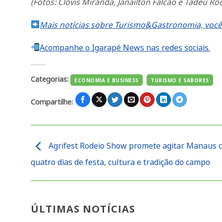
(Fotos: Clóvis Miranda, Janailton Falcão e Tadeu R
Mais notícias sobre Turismo&Gastronomia, você
Acompanhe o Igarapé News nas redes sociais.
Categorias:
ECONOMIA E BUSINESS
TURISMO E SABORES
Compartilhe:
Agrifest Rodeio Show promete agitar Manaus 
quatro dias de festa, cultura e tradição do campo
ÚLTIMAS NOTÍCIAS