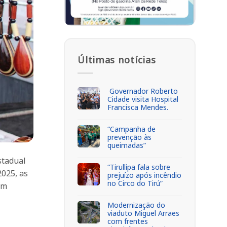
Últimas notícias
Governador Roberto
Cidade visita Hospital
Francisca Mendes.
“Campanha de
prevenção às
queimadas”
stadual
“Tirullipa fala sobre
2025, as
prejuízo após incêndio
no Circo do Tirú”
em
Modernização do
viaduto Miguel Arraes
com frentes