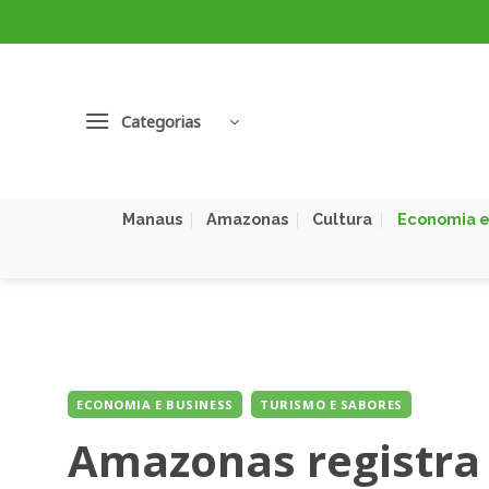
Skip
to
content
Categorias
Manaus
Amazonas
Cultura
Economia e
ECONOMIA E BUSINESS
TURISMO E SABORES
Amazonas registra