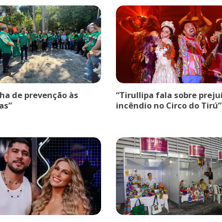
a de prevenção às
“Tirullipa fala sobre prej
as”
incêndio no Circo do Tirú”