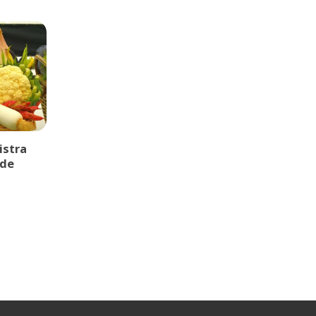
istra
 de