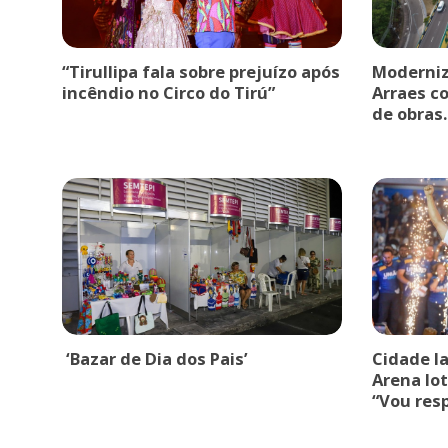
“Tirullipa fala sobre prejuízo após
Moderniz
incêndio no Circo do Tirú”
Arraes c
de obras.
‘Bazar de Dia dos Pais’
Cidade l
Arena lot
“Vou res