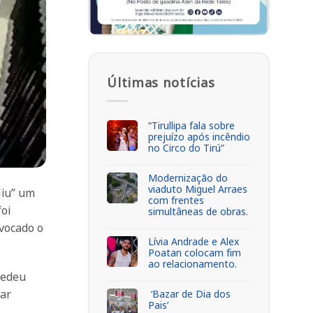
Últimas notícias
“Tirullipa fala sobre
prejuízo após incêndio
no Circo do Tirú”
Modernização do
viaduto Miguel Arraes
liu” um
com frentes
oi
simultâneas de obras.
vocado o
Lívia Andrade e Alex
Poatan colocam fim
ao relacionamento.
cedeu
tar
‘Bazar de Dia dos
Pais’