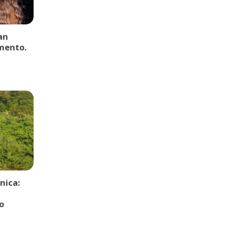
an
mento.
nica:
o