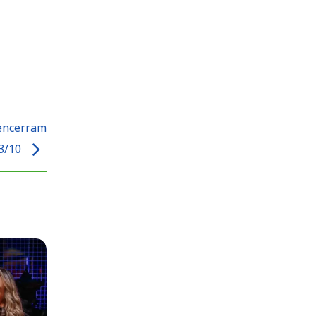
 encerram
13/10