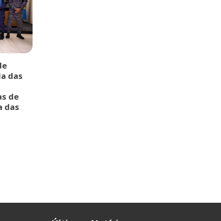
de
da das
as de
a das