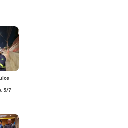
ulos
, 5/7