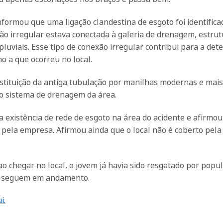
nformou que uma ligação clandestina de esgoto foi identifica
ção irregular estava conectada à galeria de drenagem, estru
uviais. Esse tipo de conexão irregular contribui para a det
o a que ocorreu no local.
ubstituição da antiga tubulação por manilhas modernas e mais
 do sistema de drenagem da área.
 existência de rede de esgoto na área do acidente e afirmo
s pela empresa. Afirmou ainda que o local não é coberto pel
 ao chegar no local, o jovem já havia sido resgatado por popul
as seguem em andamento.
i.