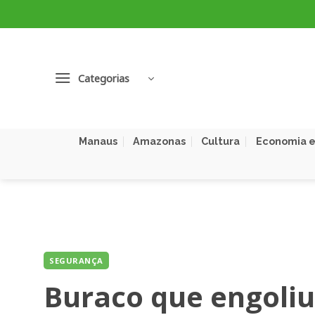
Skip
to
content
Categorias
Manaus
Amazonas
Cultura
Economia e
SEGURANÇA
Buraco que engoli