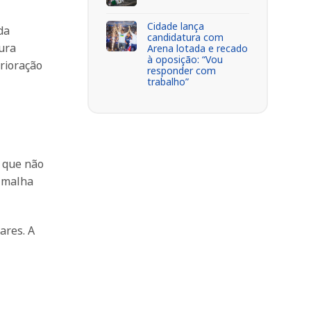
Cidade lança
da
candidatura com
tura
Arena lotada e recado
à oposição: “Vou
erioração
responder com
trabalho”
u que não
a malha
ares. A