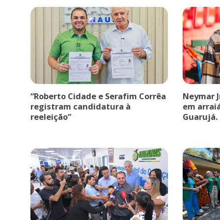
“Roberto Cidade e Serafim Corrêa
Neymar J
registram candidatura à
em arrai
reeleição”
Guarujá.