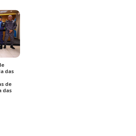
de
da das
as de
a das