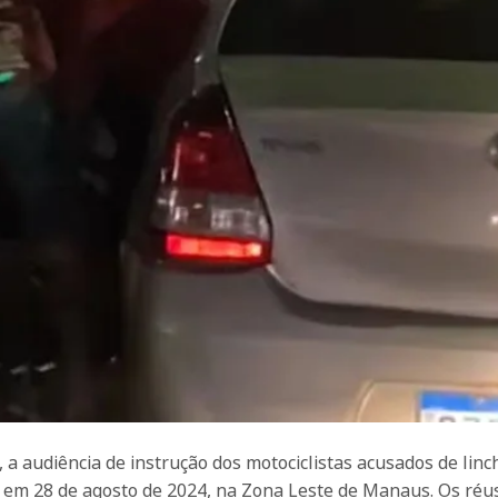
, a audiência de instrução dos motociclistas acusados de linc
o em 28 de agosto de 2024, na Zona Leste de Manaus. Os réu