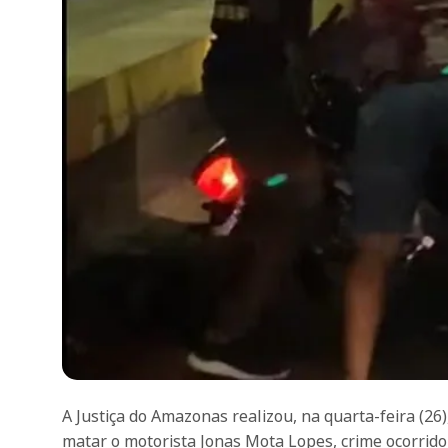
A Justiça do Amazonas realizou, na quarta-feira (26)
matar o motorista Jonas Mota Lopes, crime ocorrid