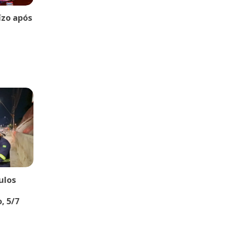
uízo após
ulos
, 5/7