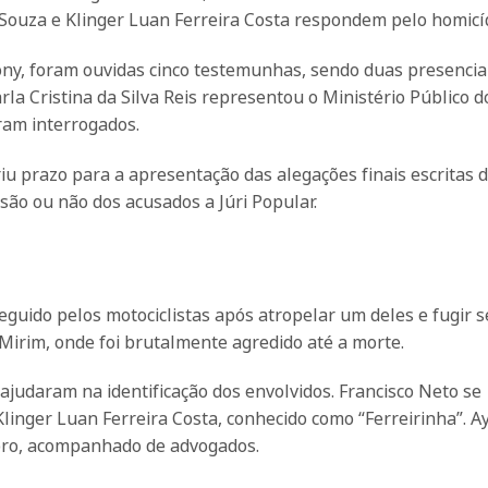
e Souza e Klinger Luan Ferreira Costa respondem pelo homicíd
tony, foram ouvidas cinco testemunhas, sendo duas presenci
rla Cristina da Silva Reis representou o Ministério Público d
ram interrogados.
iu prazo para a apresentação das alegações finais escritas 
são ou não dos acusados a Júri Popular.
seguido pelos motociclistas após atropelar um deles e fugir 
 Mirim, onde foi brutalmente agredido até a morte.
judaram na identificação dos envolvidos. Francisco Neto se
Klinger Luan Ferreira Costa, conhecido como “Ferreirinha”. A
mbro, acompanhado de advogados.