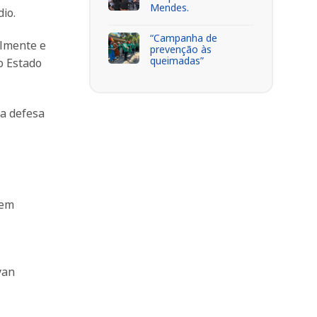
Mendes.
io.
“Campanha de
almente e
prevenção às
queimadas”
o Estado
da defesa
sem
yan