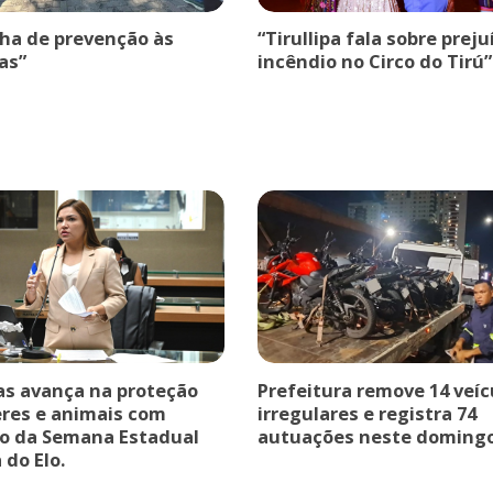
a de prevenção às
“Tirullipa fala sobre prej
as”
incêndio no Circo do Tirú”
 avança na proteção
Prefeitura remove 14 veíc
res e animais com
irregulares e registra 74
o da Semana Estadual
autuações neste domingo
 do Elo.