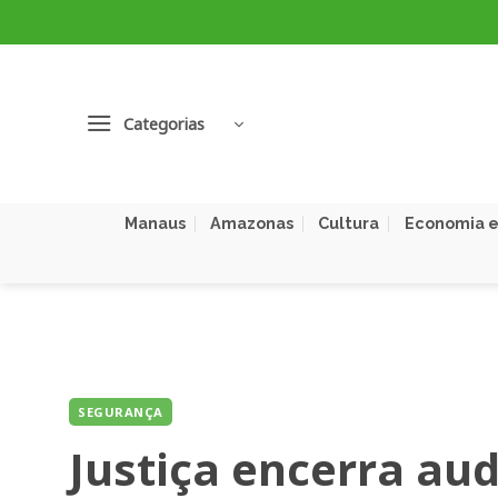
Skip
to
content
Categorias
Manaus
Amazonas
Cultura
Economia e
SEGURANÇA
Justiça encerra aud