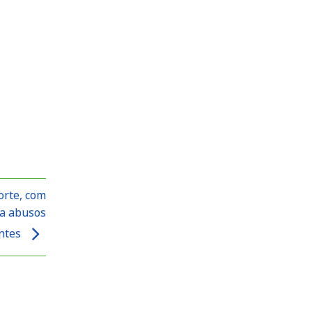
orte, com
ra abusos
entes