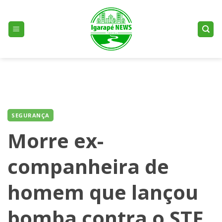
Skip
to
content
SEGURANÇA
Morre ex-
companheira de
homem que lançou
bomba contra o STF