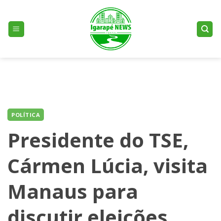
Skip
to
content
POLÍTICA
Presidente do TSE,
Cármen Lúcia, visita
Manaus para
discutir eleições